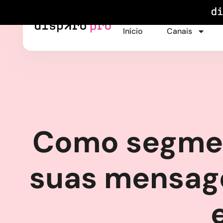
Início
Canais
Como segmen
suas mensage