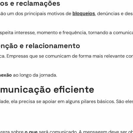
ros e reclamações
 são um dos principais motivos de
, denúncias e d
bloqueios
speita interesse, momento e frequência, tornando a comunica
enção e relacionamento
ica. Empresas que se comunicam de forma mais relevante con
nexão
ao longo da jornada.
omunicação eficiente
de, ela precisa se apoiar em alguns pilares básicos. São 
lareza sobre
o que
será comunicado. A mensagem deve ser obje