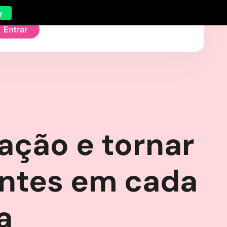
y
Entrar
ção e tornar
antes em cada
a