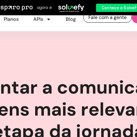
agora é
Conheça a Solvef
Fale com a gente
Planos
APIs
Blog
tar a comunica
ns mais relev
etapa da jornad