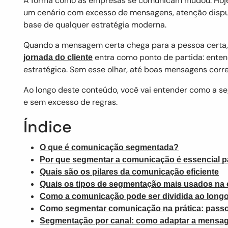
A forma como as empresas se comunicam mudou. Hoje,
um cenário com excesso de mensagens, atenção dispu
base de qualquer estratégia moderna.
Quando a mensagem certa chega para a pessoa certa, 
entra como ponto de partida: enten
jornada do cliente
estratégica. Sem esse olhar, até boas mensagens corr
Ao longo deste conteúdo, você vai entender como a se
e sem excesso de regras.
Índice
O que é comunicação segmentada?
Por que segmentar a comunicação é essencial p
Quais são os pilares da comunicação eficiente
Quais os tipos de segmentação mais usados na
Como a comunicação pode ser dividida ao longo 
Como segmentar comunicação na prática: passo
Segmentação por canal: como adaptar a mensa