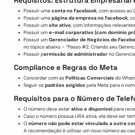
Requisitos: Estrutura Empresarial
Possuir uma
conta no Facebook
, com acesso ao 
Possuir uma
página da empresa no Facebook
, c
Possuir um
site ativo
, com informações relevante
Possuir um
e-mail corporativo (com domínio pr
Possuir um
Gerenciador de Negócios do Faceb
no tópico abaixo – “Passo #2. Criando seu Gerenc
Possuir p
ermissão de administrador
no Gerencia
Compliance e Regras do Meta
Concordar com as
Políticas Comerciais
do Whats
Seguir os
padrões exigidos
pela Meta para o nome
Requisitos para o Número de Tele
O número deve estar
ativo e disponível
para rece
Caso o número possua URA ativa, ela deve ser te
O
número não pode estar vinculado a outra c
A recomendação é utilizar um novo número ao cad