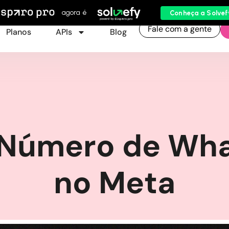
agora é
Conheça a Solvef
Fale com a gente
Planos
APIs
Blog
Número de Wha
no Meta