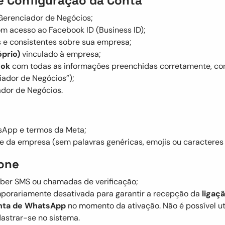
 e Configuração da Conta
Gerenciador de Negócios;
om acesso ao Facebook ID (Business ID);
s e consistentes sobre sua empresa;
óprio)
vinculado à empresa;
ook
com todas as informações preenchidas corretamente, con
iador de Negócios”);
dor de Negócios.
App e termos da Meta;
 da empresa (sem palavras genéricas, emojis ou caracteres 
fone
ber SMS ou chamadas de verificação;
mporariamente desativada para garantir a recepção da
ligaç
onta de WhatsApp
no momento da ativação. Não é possível ut
astrar-se no sistema.