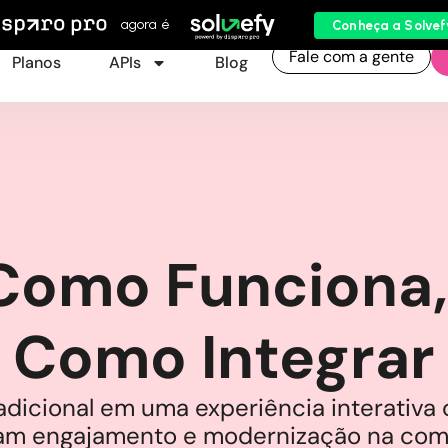
agora é
Conheça a Solvef
Fale com a gente
Planos
APIs
Blog
Como Funciona,
Como Integrar
adicional em uma experiência interativa 
am engajamento e modernização na comu